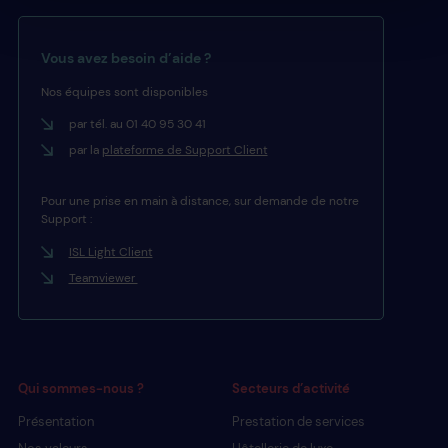
Vous avez besoin d’aide ?
Nos équipes sont disponibles
par tél. au 01 40 95 30 41
par la
plateforme de Support Client
Pour une prise en main à distance, sur demande de notre
Support :
ISL Light Client
Teamviewer
Qui sommes-nous ?
Secteurs d’activité
Présentation
Prestation de services
Nos valeurs
Hôtellerie de luxe