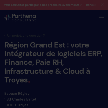
Vous souhaitez participer à nos prochains évènements ?
Rendez-vous su
Un projet, une question ?
Région
Grand
Est :
votre
intégrateur
de
logiciels
ERP,
Finance,
Paie
RH,
Infrastructure
&
Cloud
à
Troyes
Espace Régley
1 Bd Charles Baltet
10000 Troyes