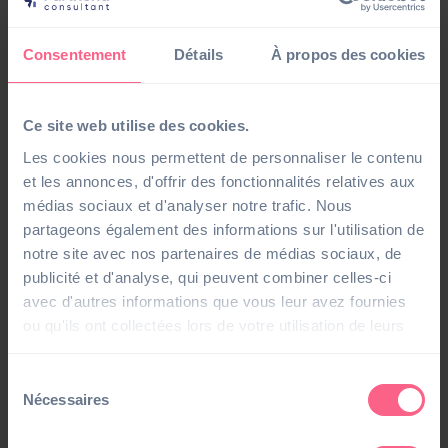
développer notre savoir-faire
auprès des plus grands
spécialistes.
Consentement
Détails
À propos des cookies
Une expertise en ERP Finance, Paie RH, Business
Intelligence, Dématérialisation et plus encore
Ce site web utilise des cookies.
Des ressources humaines à la finance, les équipes de
Les cookies nous permettent de personnaliser le contenu
notre agence de Troyes se mobilisent à vos côtés pour
et les annonces, d'offrir des fonctionnalités relatives aux
vous proposer des
solutions sur mesure
, dans tous les
médias sociaux et d'analyser notre trafic. Nous
domaines qui vous concernent. Notre pluridisciplinarité
partageons également des informations sur l'utilisation de
est un atout puisque nous possédons une expertise
notre site avec nos partenaires de médias sociaux, de
complète dans l’intégration de différents logiciels ERP et
publicité et d'analyse, qui peuvent combiner celles-ci
de plusieurs
solutions Cloud
.
avec d'autres informations que vous leur avez fournies
ou qu'ils ont collectées lors de votre utilisation de leurs
services.
Un emplacement stratégique en région Grand-Est
Sélection
Pour finir, la proximité client prend tout son sens ici, car
Nécessaires
du
notre agence se situe au plus près de votre PME, en
consentement
région Grand-Est. Nous sommes particulièrement