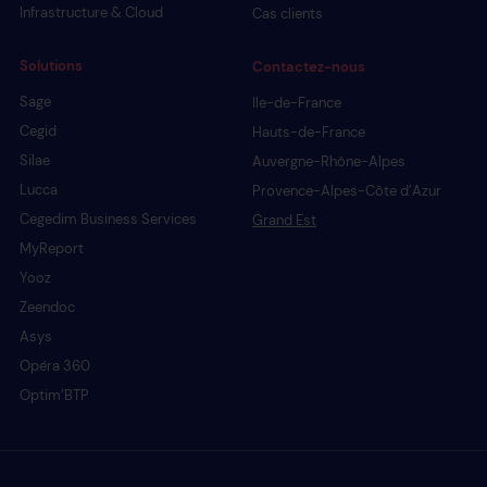
Infrastructure & Cloud
Cas clients
Solutions
Contactez-nous
Sage
Ile-de-France
Cegid
Hauts-de-France
Silae
Auvergne-Rhône-Alpes
Lucca
Provence-Alpes-Côte d’Azur
Cegedim Business Services
Grand Est
MyReport
Yooz
Zeendoc
Asys
Opéra 360
Optim’BTP