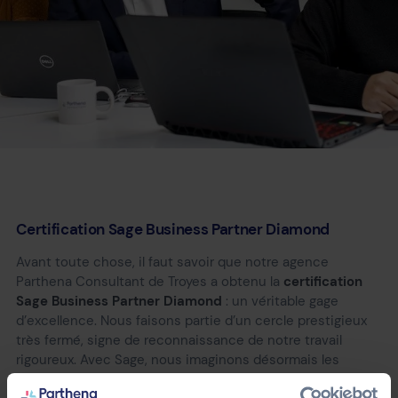
Certification Sage Business Partner Diamond
Avant toute chose, il faut savoir que notre agence
Parthena Consultant de Troyes a obtenu la
certification
Sage Business Partner Diamond
: un véritable gage
d’excellence. Nous faisons partie d’un cercle prestigieux
très fermé, signe de reconnaissance de notre travail
rigoureux. Avec Sage, nous imaginons désormais les
solutions de demain et continuons sans cesse à