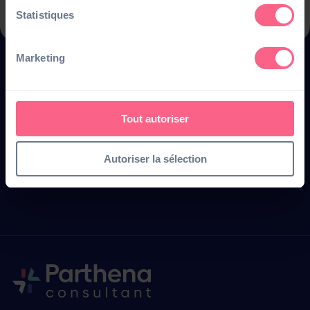
Statistiques
Marketing
Tout autoriser
Une transformation
numérique réussie
Autoriser la sélection