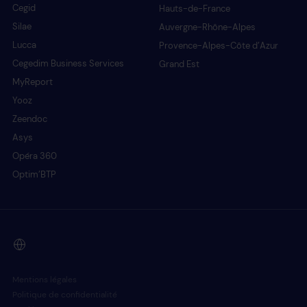
Cegid
Hauts-de-France
Silae
Auvergne-Rhône-Alpes
Lucca
Provence-Alpes-Côte d’Azur
Cegedim Business Services
Grand Est
MyReport
Yooz
Zeendoc
Asys
Opéra 360
Optim’BTP
Mentions légales
Politique de confidentialité