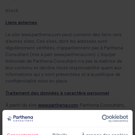
Istock
Liens externes
Le site www.parthena.com peut contenir des liens vers
d’autres sites. Ces sites, dont les adresses sont
régulièrement vérifiées, n’appartiennent pas à Parthena
Consultant (mis à part www.parthena.com). L’équipe
éditoriale de Parthena Consultant n’a pas la maîtrise de
leur contenu et décline toute responsabilité quant aux
informations qui y sont présentées et à la politique de
confidentialité mise en place.
Traitement des données à caractère personnel
À partir du site
www.parthena.com
, Parthena Consultant
,
en sa qualité de responsable de traitement, peut être
amené à collecter et traiter des informations vous
identifiant (par exemple : votre nom, vos coordonnées
personnelles, votre adresse IP). Parthena Consultant a