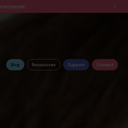
then'Agenda !
Blog
Ressources
Support
Contact