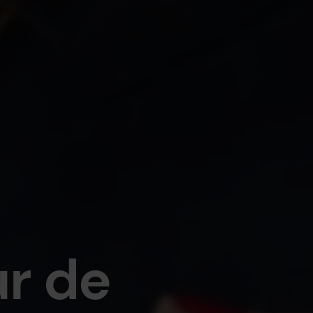
ur
de