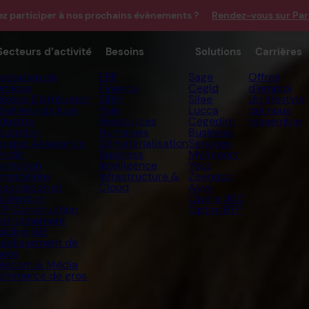
ez participer à nos prochains évènements ?
Rendez-vous sur Par
Secteurs d’activité
Besoins
Solutions
Carrières
restation de
ERP
Sage
Offres
ervices
Finance
Cegid
d’emploi
égoce Distribution
SIRH
Silae
Un lifestyle
tellerie de luxe
Paie
Lucca
qui nous
dustrie
Ressources
Cegedim
ressemble
ducation
Humaines
Business
anque Assurance
Dématérialisation
Services
yndic
Business
MyReport
romotion
Intelligence
Yooz
mmobilière
Infrastructure &
Zeendoc
ssociation et
Cloud
Asys
édération
Opéra 360
TP Construction
Optim’BTP
nvironnement
olding GIE
tablissement de
anté
élécom & Média
ommerce de gros