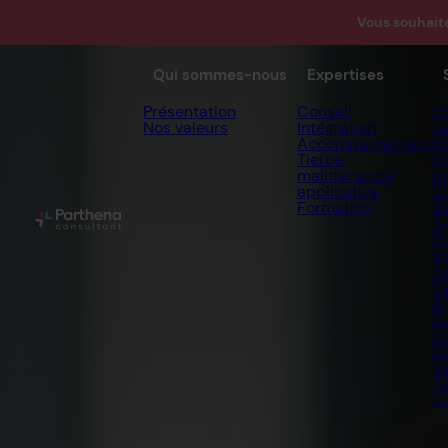
Vous souhait
Qui sommes-nous
Expertises
Présentation
Conseil
P
Nos valeurs
Intégration
s
Accompagnement
N
Tierce
Hô
maintenance
In
applicative
E
Formation
B
S
P
i
A
F
B
E
H
É
s
T
C