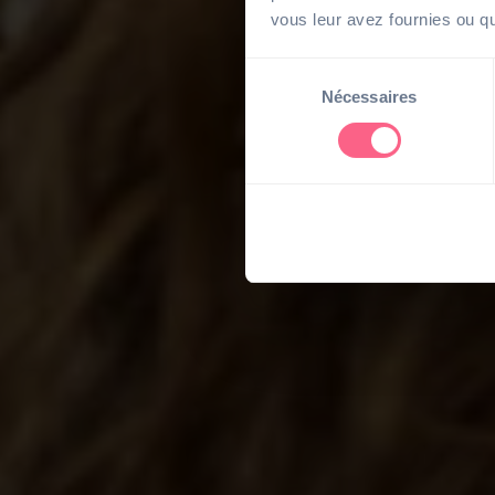
vous leur avez fournies ou qu'
Sélection
Nécessaires
du
consentement