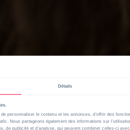
Détails
ies.
e personnaliser le contenu et les annonces, d'offrir des fonctio
rafic. Nous partageons également des informations sur l'utilisati
, de publicité et d'analyse, qui peuvent combiner celles-ci avec