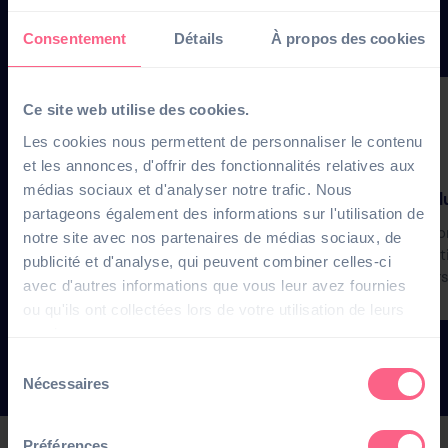
RH
Consentement
Détails
À propos des cookies
Ce site web utilise des cookies.
Les cookies nous permettent de personnaliser le contenu
et les annonces, d'offrir des fonctionnalités relatives aux
médias sociaux et d'analyser notre trafic. Nous
Un logiciel 100% SaaS simple, intuitif
Une sol
partageons également des informations sur l'utilisation de
et coloré
L’ergono
notre site avec nos partenaires de médias sociaux, de
Facile à configurer pour plus
associati
publicité et d'analyse, qui peuvent combiner celles-ci
d’autonomie dans la gestion RH.
secteurs 
avec d'autres informations que vous leur avez fournies
ou qu'ils ont collectées lors de votre utilisation de leurs
services.
Sélection
Nécessaires
du
consentement
Préférences