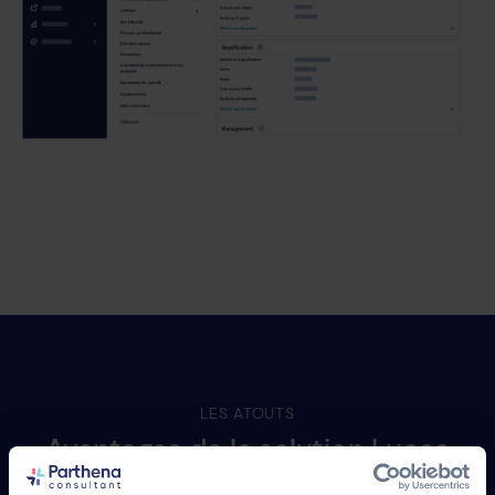
LES ATOUTS
Avantages
de
la
solution
Lucca
Socle