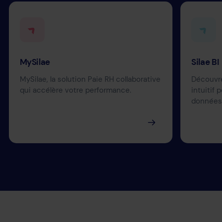
MySilae
Silae BI
MySilae, la solution Paie RH collaborative
Découvrez
qui accélère votre performance.
intuitif 
données