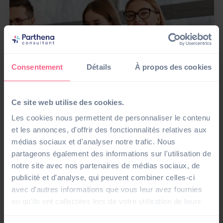
Consentement
Détails
À propos des cookies
Ce site web utilise des cookies.
Les cookies nous permettent de personnaliser le contenu
Article
et les annonces, d'offrir des fonctionnalités relatives aux
DSN de substitution : ce qui change et comment
s’y préparer avec Parthena Consultant
médias sociaux et d'analyser notre trafic. Nous
partageons également des informations sur l'utilisation de
01/12/25
#Gestion administrative de la Paie
notre site avec nos partenaires de médias sociaux, de
publicité et d'analyse, qui peuvent combiner celles-ci
avec d'autres informations que vous leur avez fournies
ou qu'ils ont collectées lors de votre utilisation de leurs
services.