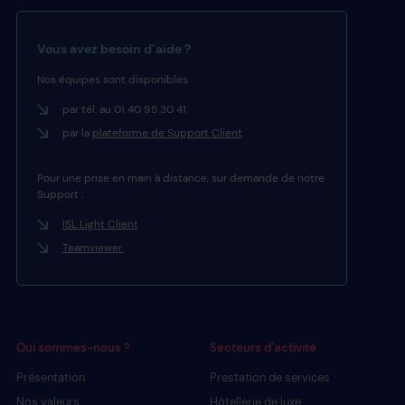
Vous avez besoin d’aide ?
Nos équipes sont disponibles
par tél. au 01 40 95 30 41
par la
plateforme de Support Client
Pour une prise en main à distance, sur demande de notre
Support :
ISL Light Client
Teamviewer
Qui sommes-nous ?
Secteurs d’activité
Présentation
Prestation de services
Nos valeurs
Hôtellerie de luxe