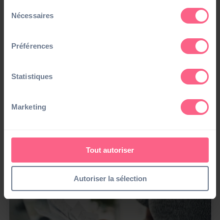
Sélection
Nécessaires
du
consentement
Préférences
Statistiques
Article
Marketing
Festival Poésie Urbaine : Quand la ville de
Grasse et Parthena Consultant se mêlent aux
couleurs du Street art
26/06/24
Tout autoriser
Autoriser la sélection