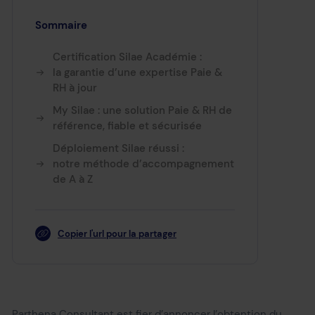
Sommaire
Certification Silae Académie :
la garantie d’une expertise Paie &
RH à jour
My Silae : une solution Paie & RH de
référence, fiable et sécurisée
Déploiement Silae réussi :
notre méthode d’accompagnement
de A à Z
Copier l'url pour la partager
Parthena Consultant est fier d’annoncer l’obtention du