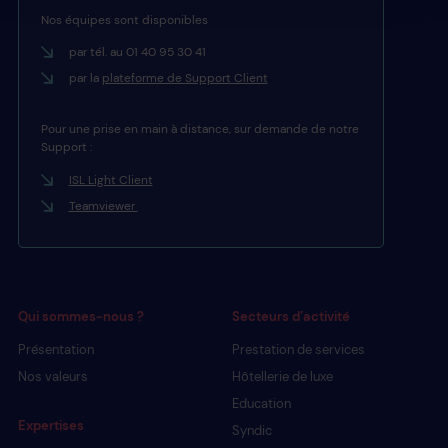
Nos équipes sont disponibles
par tél. au 01 40 95 30 41
par la
plateforme de Support Client
Pour une prise en main à distance, sur demande de notre
Support :
ISL Light Client
Teamviewer
Qui sommes-nous ?
Secteurs d’activité
Présentation
Prestation de services
Nos valeurs
Hôtellerie de luxe
Education
Expertises
Syndic