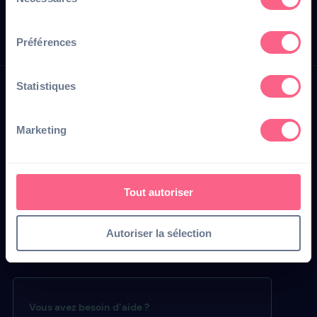
du
consentement
Préférences
Statistiques
Marketing
305 avenue le Jour Se Lève
92100 Boulogne-Billancourt
Tout autoriser
Tél. 01 40 95 30 41
Autoriser la sélection
Contactez-nous
Vous avez besoin d’aide ?