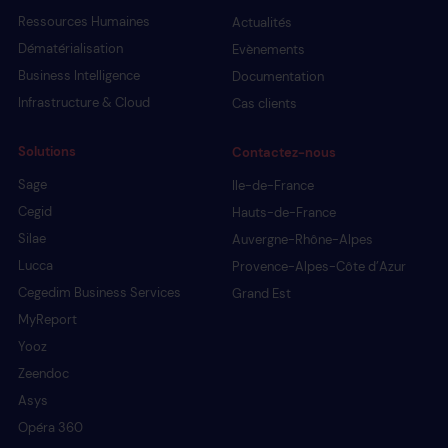
Ressources Humaines
Actualités
Dématérialisation
Evènements
Business Intelligence
Documentation
Infrastructure & Cloud
Cas clients
Solutions
Contactez-nous
Sage
Ile-de-France
Cegid
Hauts-de-France
Silae
Auvergne-Rhône-Alpes
Lucca
Provence-Alpes-Côte d’Azur
Cegedim Business Services
Grand Est
MyReport
Yooz
Zeendoc
Asys
Opéra 360