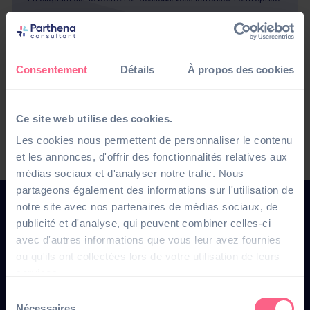
Consentement
Détails
À propos des cookies
Ce site web utilise des cookies.
Les cookies nous permettent de personnaliser le contenu
et les annonces, d'offrir des fonctionnalités relatives aux
médias sociaux et d'analyser notre trafic. Nous
partageons également des informations sur l'utilisation de
notre site avec nos partenaires de médias sociaux, de
publicité et d'analyse, qui peuvent combiner celles-ci
avec d'autres informations que vous leur avez fournies
ou qu'ils ont collectées lors de votre utilisation de leurs
Une transformation
services.
numérique réussie
Sélection
Nécessaires