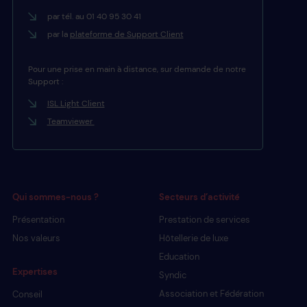
par tél. au 01 40 95 30 41
par la
plateforme de Support Client
Pour une prise en main à distance, sur demande de notre
Support :
ISL Light Client
Teamviewer
Qui sommes-nous ?
Secteurs d’activité
Présentation
Prestation de services
Nos valeurs
Hôtellerie de luxe
Education
Expertises
Syndic
Association et Fédération
Conseil