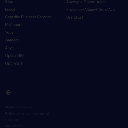
Silae
Auvergne-Rhône-Alpes
Lucca
Provence-Alpes-Côte d’Azur
Cegedim Business Services
Grand Est
MyReport
Yooz
Zeendoc
Asys
Opéra 360
Optim’BTP
Mentions légales
Politique de confidentialité
Cookies
Plan de site