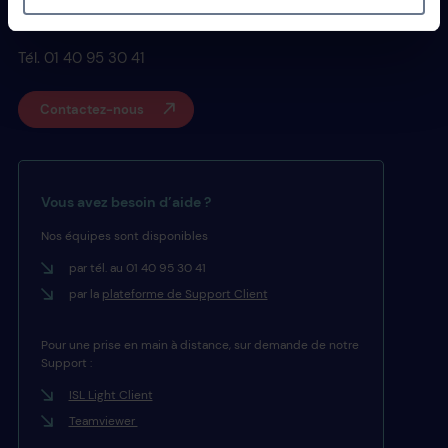
92100 Boulogne-Billancourt
Tél. 01 40 95 30 41
Contactez-nous
Vous avez besoin d’aide ?
Nos équipes sont disponibles
par tél. au 01 40 95 30 41
par la
plateforme de Support Client
Pour une prise en main à distance, sur demande de notre
Support :
ISL Light Client
Teamviewer