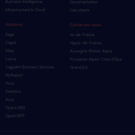
Business Intelligence
Documentation
Infrastructure & Cloud
Cas clients
Solutions
Contactez-nous
Sage
Ile-de-France
Cegid
Hauts-de-France
Silae
Auvergne-Rhône-Alpes
Lucca
Provence-Alpes-Côte d’Azur
Cegedim Business Services
Grand Est
MyReport
Yooz
Zeendoc
Asys
Opéra 360
Optim’BTP