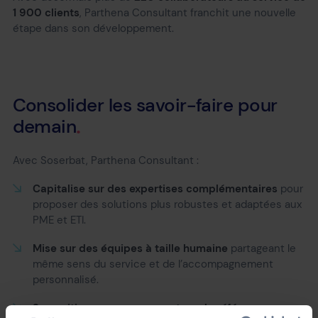
1 900 clients
, Parthena Consultant franchit une nouvelle
étape dans son développement.
Consolider
les
savoir-faire
pour
demain
Avec Soserbat, Parthena Consultant :
Capitalise sur des expertises complémentaires
pour
proposer des solutions plus robustes et adaptées aux
PME et ETI.
Mise sur des équipes à taille humaine
partageant le
même sens du service et de l’accompagnement
personnalisé.
Se positionne comme un acteur de référence
pour