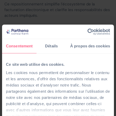
Ce repositionnement simplifie l’écosystème de la
facturation électronique et clarifie les responsabilités des
acteurs impliqués.
Nouveau circuit de transmission des
factures et des données
Consentement
Détails
À propos des cookies
La DGFiP a publié un
nouveau schéma expliquant le circuit
révisé des factures
. Celui-ci met en avant l’importance
des PDP et le rôle stratégique du concentrateur de
Ce site web utilise des cookies.
données pour garantir une gestion fluide et conforme des
Les cookies nous permettent de personnaliser le contenu
factures électroniques. Désormais, toutes les entreprises
et les annonces, d'offrir des fonctionnalités relatives aux
devront passer exclusivement par une PDP pour émettre
médias sociaux et d'analyser notre trafic. Nous
et recevoir leurs factures.
partageons également des informations sur l'utilisation de
notre site avec nos partenaires de médias sociaux, de
publicité et d'analyse, qui peuvent combiner celles-ci
avec d'autres informations que vous leur avez fournies