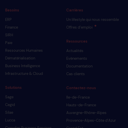
Besoins
Carrières
ERP
Un lifestyle qui nous ressemble
Finance
Offres d’emploi
SIRH
Ressources
Paie
Ressources Humaines
Actualités
Dématérialisation
Evènements
Business Intelligence
Documentation
Infrastructure & Cloud
Cas clients
Solutions
Contactez-nous
Sage
Ile-de-France
Cegid
Hauts-de-France
Silae
Auvergne-Rhône-Alpes
Lucca
Provence-Alpes-Côte d’Azur
Cegedim Business Services