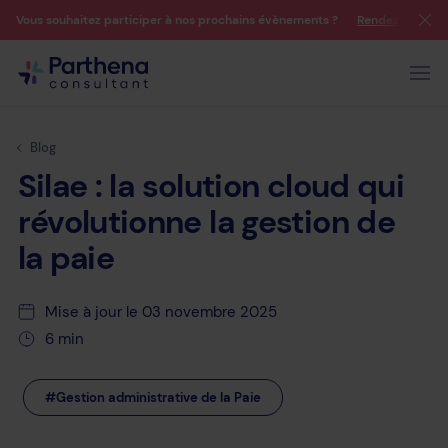
Vous souhaitez participer à nos prochains évènements ?
Rendez-vous su
Blog
Silae :
la
solution
cloud
qui
révolutionne
la
gestion
de
la
paie
Mise à jour le 03 novembre 2025
6 min
#Gestion administrative de la Paie