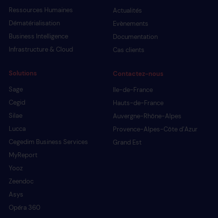
Ressources Humaines
Actualités
Dématérialisation
Evènements
Business Intelligence
Documentation
Infrastructure & Cloud
Cas clients
Solutions
Contactez-nous
Sage
Ile-de-France
Cegid
Hauts-de-France
Silae
Auvergne-Rhône-Alpes
Lucca
Provence-Alpes-Côte d’Azur
Cegedim Business Services
Grand Est
MyReport
Yooz
Zeendoc
Asys
Opéra 360