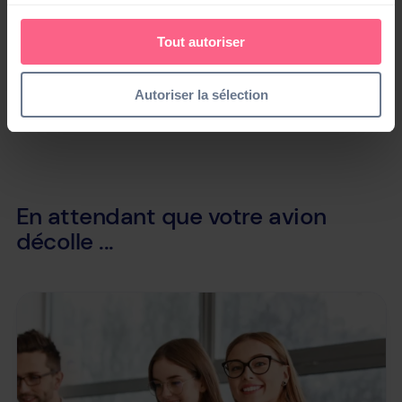
partenaire stratégique à part entière pour accompagner la
croissance et la transformation digitale des entreprises.
Tout autoriser
Opter pour Silae, c’est faire le pari de l’efficacité, de la
sécurité et de l’innovation. Un pari gagnant que des
milliers d’entreprises ont déjà fait, avec des résultats qui
Autoriser la sélection
dépassent souvent leurs attentes. L’avenir de la gestion
de paie est déjà là : il s’appelle Silae.
En attendant que votre avion
décolle ...