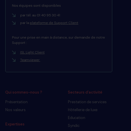
Nos équipes sont disponibles
par tél. au 01 40 95 30 41
par la
plateforme de Support Client
Pour une prise en main à distance, sur demande de notre
Support :
ISL Light Client
Teamviewer
Qui sommes-nous ?
Secteurs d’activité
Présentation
Prestation de services
Nos valeurs
Hôtellerie de luxe
Education
Expertises
Syndic