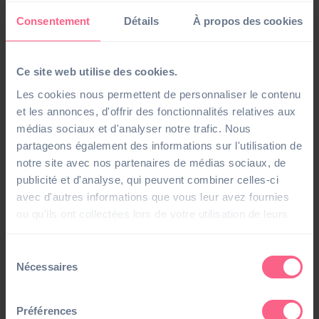
Article
Consentement
Détails
À propos des cookies
Facture électronique : l’essentiel de la réforme
06/01/23
#Réforme de la Facturation Electronique
Ce site web utilise des cookies.
Les cookies nous permettent de personnaliser le contenu
et les annonces, d'offrir des fonctionnalités relatives aux
médias sociaux et d'analyser notre trafic. Nous
partageons également des informations sur l'utilisation de
notre site avec nos partenaires de médias sociaux, de
publicité et d'analyse, qui peuvent combiner celles-ci
avec d'autres informations que vous leur avez fournies
ou qu'ils ont collectées lors de votre utilisation de leurs
services.
Sélection
Nécessaires
du
Article
consentement
Campagne fiscale 2026 : anticipez et optimisez
vos obligations fiscales
Préférences