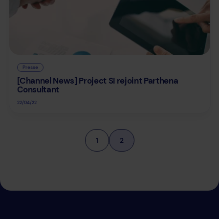
Presse
[Channel News] Project SI rejoint Parthena
Consultant
22/04/22
1
2