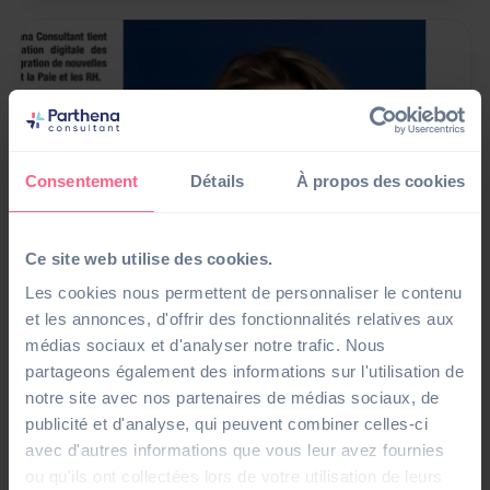
Consentement
Détails
À propos des cookies
Ce site web utilise des cookies.
Les cookies nous permettent de personnaliser le contenu
et les annonces, d'offrir des fonctionnalités relatives aux
Presse
médias sociaux et d'analyser notre trafic. Nous
[Entreprendre] Pourquoi dématérialiser vos
partageons également des informations sur l'utilisation de
processus Paie et RH ?
notre site avec nos partenaires de médias sociaux, de
20/01/23
publicité et d'analyse, qui peuvent combiner celles-ci
avec d'autres informations que vous leur avez fournies
ou qu'ils ont collectées lors de votre utilisation de leurs