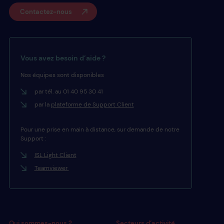
Contactez-nous
Vous avez besoin d’aide ?
Nos équipes sont disponibles
par tél. au 01 40 95 30 41
par la
plateforme de Support Client
Pour une prise en main à distance, sur demande de notre
Support :
ISL Light Client
Teamviewer
Qui sommes-nous ?
Secteurs d’activité