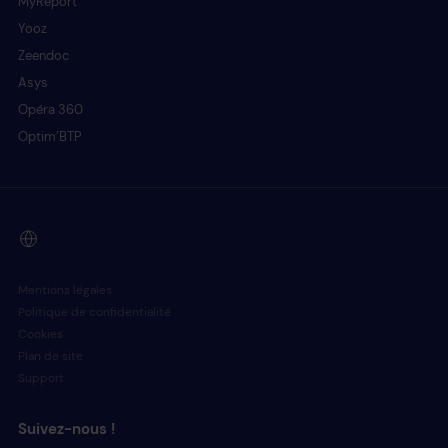
MyReport
Yooz
Zeendoc
Asys
Opéra 360
Optim’BTP
Mentions légales
Politique de confidentialité
Cookies
Plan de site
Support
Suivez-nous !