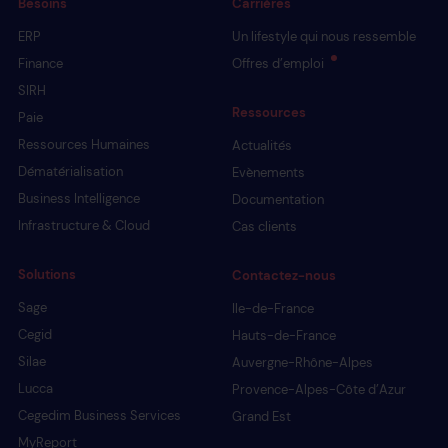
Besoins
Carrières
ERP
Un lifestyle qui nous ressemble
Finance
Offres d’emploi
SIRH
Ressources
Paie
Ressources Humaines
Actualités
Dématérialisation
Evènements
Business Intelligence
Documentation
Infrastructure & Cloud
Cas clients
Solutions
Contactez-nous
Sage
Ile-de-France
Cegid
Hauts-de-France
Silae
Auvergne-Rhône-Alpes
Lucca
Provence-Alpes-Côte d’Azur
Cegedim Business Services
Grand Est
MyReport