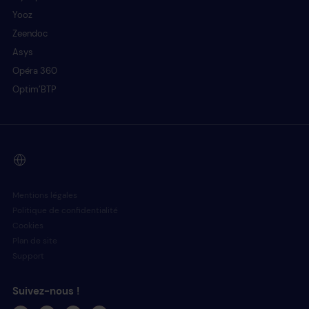
Yooz
Zeendoc
Asys
Opéra 360
Optim’BTP
Mentions légales
Politique de confidentialité
Cookies
Plan de site
Support
Suivez-nous !