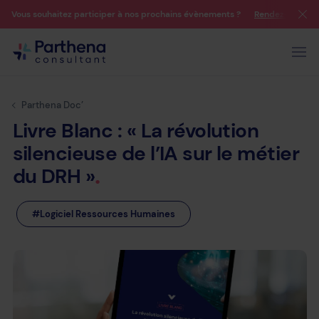
Vous souhaitez participer à nos prochains évènements ?
Rendez-vous su
Parthena Doc’
Livre
Blanc :
« La
révolution
silencieuse
de
l’IA
sur
le
métier
du
DRH »
#Logiciel Ressources Humaines