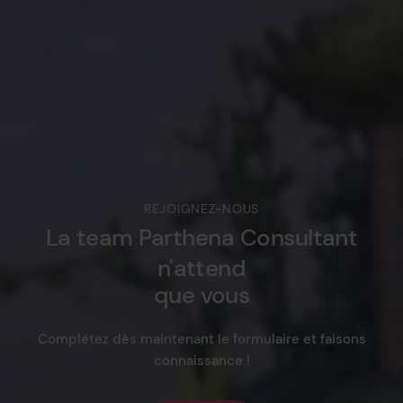
REJOIGNEZ-NOUS
La
team
Parthena
Consultant
n'attend
que
vous
Complétez dès maintenant le formulaire et faisons
connaissance !