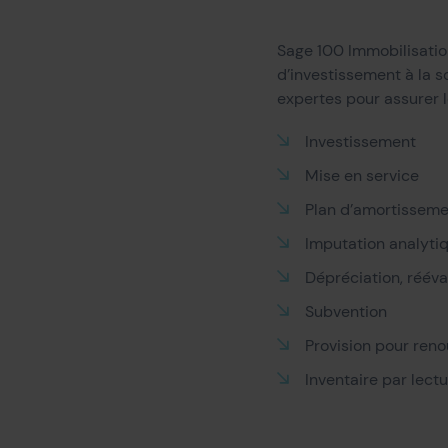
Sage 100 Immobilisation
d’investissement à la so
expertes pour assurer le
Investissement
Mise en service
Plan d’amortissemen
Imputation analyti
Dépréciation, rééva
Subvention
Provision pour ren
Inventaire par lect