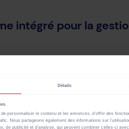
e intégré pour la gesti
s à l’emploi et des
outils de reporting
, vous pouvez suivre et c
ment simuler vos futures charges d’amortissements. La produ
tribue à l’optimisation de vos arrêtés comptables.
Détails
ies.
e personnaliser le contenu et les annonces, d'offrir des fonctio
ts de Sage 100 Immobilis
rafic. Nous partageons également des informations sur l'utilisati
, de publicité et d'analyse, qui peuvent combiner celles-ci avec