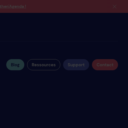
then'Agenda !
Blog
Ressources
Support
Contact