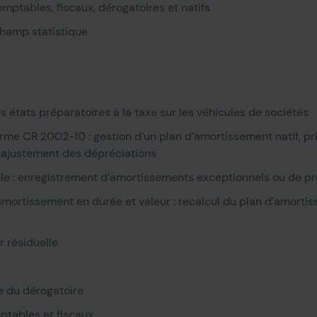
ptables, fiscaux, dérogatoires et natifs
champ statistique
s états préparatoires à la taxe sur les véhicules de sociétés
orme CR 2002-10 : gestion d’un plan d’amortissement natif, p
t ajustement des dépréciations
le : enregistrement d’amortissements exceptionnels ou de pr
amortissement en durée et valeur : recalcul du plan d’amorti
r résiduelle
e du dérogatoire
ptables et fiscaux