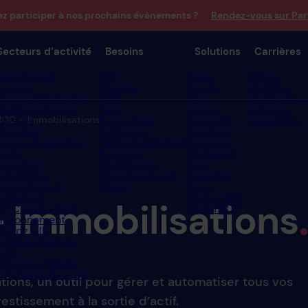
ez participer à nos prochains évènements ?
Rendez-vous sur Par
Secteurs d’activité
Besoins
Solutions
Carrières
restation de
ERP
Sage
Offres
ervices
Finance
Cegid
d’emploi
égoce Distribution
SIRH
Silae
Un lifestyle
tellerie de luxe
Paie
Lucca
qui nous
100 – Immobilisations
dustrie
Ressources
Cegedim
ressemble
ducation
Humaines
Business
anque Assurance
Dématérialisation
Services
yndic
Business
MyReport
romotion
Intelligence
Yooz
mmobilière
Infrastructure &
Zeendoc
ssociation et
Cloud
Asys
édération
Opéra 360
–
Immobilisations
TP Construction
Optim’BTP
nvironnement
olding GIE
tablissement de
anté
élécom & Média
ommerce de gros
ions, un outil pour gérer et automatiser tous vos
estissement à la sortie d’actif.