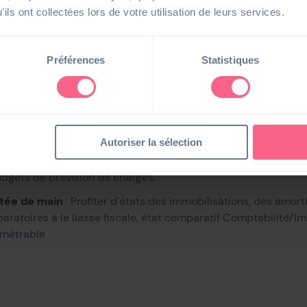
ils ont collectées lors de votre utilisation de leurs services.
tement des immobilisations
: Automatiser les écritures d’ach
iche d’immobilisation, possibilité de lier les immobilisations e
Préférences
Statistiques
ement
iate des amortissements
: Adopter le mode de calcul que vo
néficier d’une souplesse grâce aux fonctions de fractionneme
n et la révision des plans d’amortissement
Autoriser la sélection
ivité
: Grâce au lien en temps réel avec
Sage 100 Comptabili
us permettant d’avoir un suivi sur les acquisitions et cessions
udgets de prévision de charges.
rtée de main
: Profiter d’états des immobilisations, des amor
paratoires à la liasse fiscale, état comparatif Comptabilité/Im
amétrable