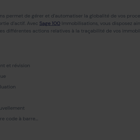
s permet de gérer et d’automatiser la globalité de vos proce
rtie d’actif. Avec
Sage 100
Immobilisations, vous disposez ain
s différentes actions relatives à la traçabilité de vos immobil
t et révision
que
luation
ouvellement
ure code à barre…