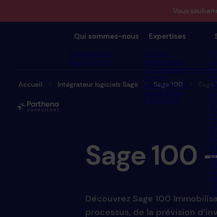
Vous souhait
Qui sommes-nous
Expertises
Présentation
Conseil
P
Nos valeurs
Intégration
s
Accompagnement
N
Tierce
Hô
Accueil
Intégrateur logiciels Sage
Sage 100
Sage 
maintenance
In
applicative
E
Formation
B
S
P
i
A
F
Sage
100
B
E
H
É
s
T
C
Découvrez Sage 100 Immobilisat
processus, de la prévision d’inv