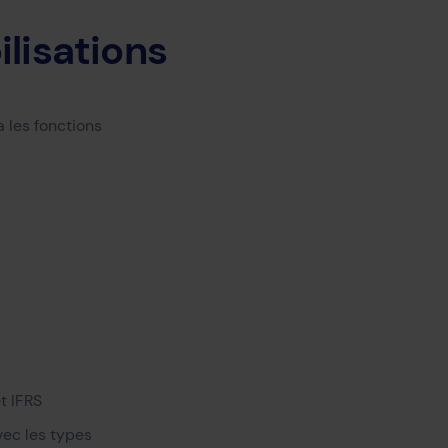
lisations
 les fonctions
t IFRS
vec les types