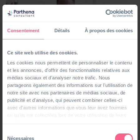
Consentement
Détails
À propos des cookies
Ce site web utilise des cookies.
Les cookies nous permettent de personnaliser le contenu
et les annonces, d'offrir des fonctionnalités relatives aux
médias sociaux et d'analyser notre trafic. Nous
Webinar
partageons également des informations sur l'utilisation de
Fait générateur : Anticipez la réforme paie 2027
notre site avec nos partenaires de médias sociaux, de
publicité et d'analyse, qui peuvent combiner celles-ci
06/10/26 • 10H00
#Logiciel Paie
avec d'autres informations que vous leur avez fournies
ou qu'ils ont collectées lors de votre utilisation de leurs
services.
Sélection
Nécessaires
du