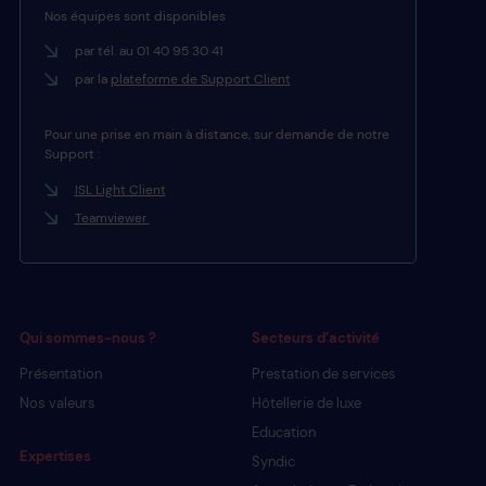
Nos équipes sont disponibles
par tél. au 01 40 95 30 41
par la
plateforme de Support Client
Pour une prise en main à distance, sur demande de notre
Support :
ISL Light Client
Teamviewer
Qui sommes-nous ?
Secteurs d’activité
Présentation
Prestation de services
Nos valeurs
Hôtellerie de luxe
Education
Expertises
Syndic