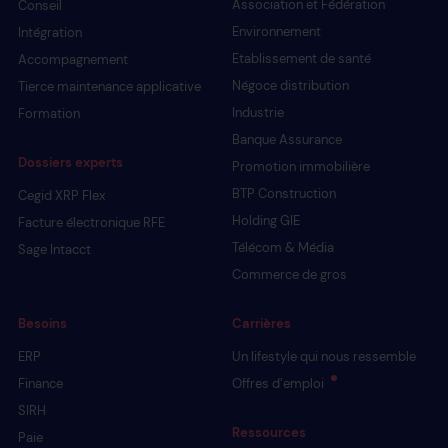
Association et Fédération
Conseil
Environnement
Intégration
Etablissement de santé
Accompagnement
Négoce distribution
Tierce maintenance applicative
Industrie
Formation
Banque Assurance
Dossiers experts
Promotion immobilière
BTP Construction
Cegid XRP Flex
Holding GIE
Facture électronique RFE
Télécom & Média
Sage Intacct
Commerce de gros
Besoins
Carrières
ERP
Un lifestyle qui nous ressemble
Finance
Offres d’emploi
SIRH
Ressources
Paie