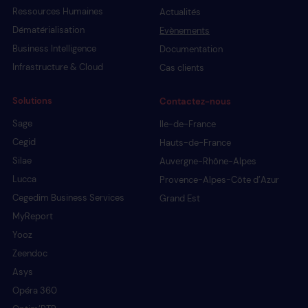
Ressources Humaines
Actualités
Dématérialisation
Evènements
Business Intelligence
Documentation
Infrastructure & Cloud
Cas clients
Solutions
Contactez-nous
Sage
Ile-de-France
Cegid
Hauts-de-France
Silae
Auvergne-Rhône-Alpes
Lucca
Provence-Alpes-Côte d’Azur
Cegedim Business Services
Grand Est
MyReport
Yooz
Zeendoc
Asys
Opéra 360