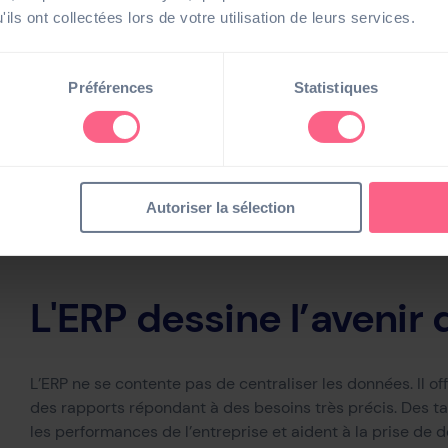
Avec l’intégration de ce module conforme aux enjeu
ils ont collectées lors de votre utilisation de leurs services.
directions financières pourront automatiser la collec
tenue du reporting extra-financier.
Ce dernier peut inc
Préférences
Statistiques
achats, fret, finance, inventaire, déplacements professi
provenant de sources externes.
Je souhaite être contacté
Autoriser la sélection
L'ERP dessine l’avenir
L’ERP ne se contente pas de centraliser les données. Il of
des rapports répondant à des besoins très précis. Des 
les performances de l’entreprise
et aident à la prise de 