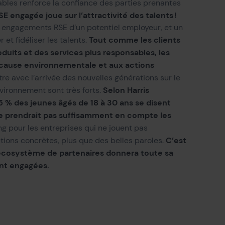
iables
renforce
la confiance des parties prenantes
RSE engagée joue sur
l’a
ttractivité des talents
!
ux engagements RSE
d’un potentiel employeur
, et un
T
out comme les clients
et fidéliser les talents.
duits et des services plus responsables, les
la cause environnementale et aux actions
itre
avec l’arrivée des nouvelles générations sur le
Selon Harris
vironnement sont très forts.
65 % des jeunes âgés de 18 à 30 ans se disent
ne prendrait pas suffisamment en compte les
ng
pour les entreprises qui ne jouent pas
C’est
ions concrètes, plus que des belles paroles.
 écosystème de partenaires donnera toute sa
ent engagées.