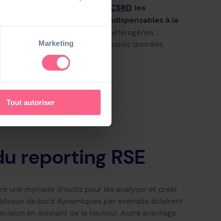
x de la directive européenne
CSRD
, les
te d’une partie des données indispensables à la
lure des données multiples et hétérogènes :
Marketing
onnels, ressources humaines et autres données
Tout autoriser
 du reporting RSE
fre une myriade d’outils pour les analyser et créer
tableaux de bord dynamiques par exemple éclairent
décision en donnant de la hauteur
.
Autre avantage