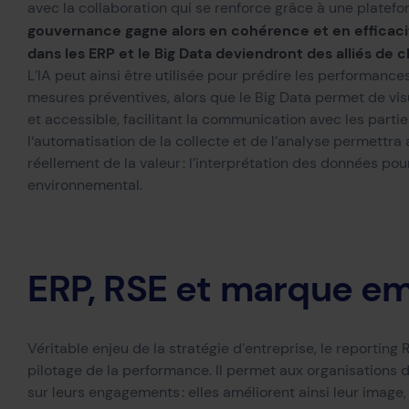
avec l
a collaboration
qui
se renforce grâce à une platef
gouvernance gagne
alors
en cohérence et en efficac
dans les ERP et le Big Data deviendront des alliés de 
L’IA peut ainsi être utilisée pour prédire les performance
mesures préventives, alors que le Big Data permet de vis
et accessible, facilitant la communication avec les parti
l
‘automatisation de la collecte et de l’analyse permett
r
a
a
réellement de la valeur :
l’interprétation des données
pou
environnemental
.
ERP, RSE et marque e
Véritable enjeu de la stratégie d’entreprise, le
reporting
R
pilotage de la performance.
I
l
permet aux organisations d
sur leurs engagements
:
elles améliorent
ainsi
leur
image