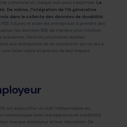
La
orme commune où chaque voix peut s’exprimer.
ité.
De même, l’intégration de l’IA générative
choix dans la collecte des données de durabilité.
s RSE futures et aider les entreprises à prendre des
ualiser les données RSE de manière plus intuitive
es prenantes.
Dans les prochaines années,
insi
aux entreprises de se concentrer sur
ce qui a
r une
vision claire et précise de l
eur
impact
mployeur
SE est aujourd’hui un outil indispensable au
e communiquer avec transparence et crédibilité
, leur marque employeur
et
leur
réputation
.
De