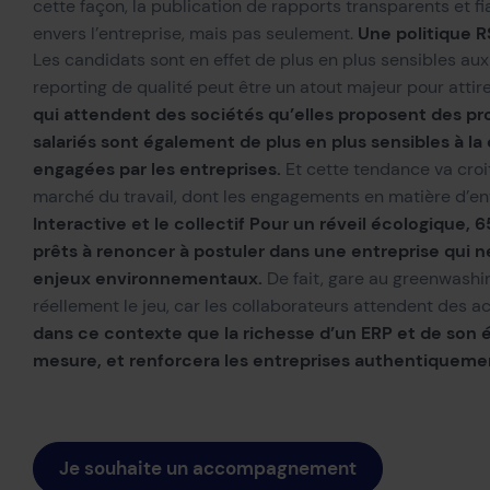
cette façon, l
a publication de rapports transparents et f
Une politique 
envers l’entreprise
, mais pas seulement.
L
es candidats sont
en effet
de plus en plus sensibles a
reporting
de qualité peut être un atout majeur pour attirer 
qui attendent des sociétés qu’elles proposent des pro
salariés sont également de plus en plus sensibles à 
engagées par les entreprises.
Et cette tendance va cro
marché du travail, dont les engagements en matière d’en
Interactive et le collectif Pour un réveil écologique, 
prêts à renoncer à postuler dans une entreprise qui 
enjeux environnementaux.
De fait, gare
au greenwashi
réellement le jeu
, car
les
collaborateurs
attendent des act
dans ce contexte que
la richesse d’un ERP et de son
mesure
, et renforcera les entreprises authentiquem
Je souhaite un accompagnement