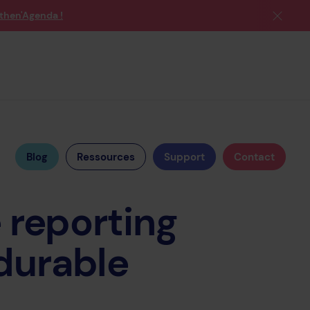
then'Agenda !
Blog
Ressources
Support
Contact
e
reporting
durable