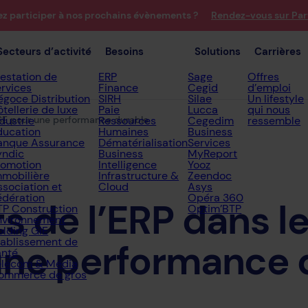
ez participer à nos prochains évènements ?
Rendez-vous sur Par
Secteurs d’activité
Besoins
Solutions
Carrières
restation de
ERP
Sage
Offres
ervices
Finance
Cegid
d’emploi
égoce Distribution
SIRH
Silae
Un lifestyle
tellerie de luxe
Paie
Lucca
qui nous
RSE pour une performance durable
dustrie
Ressources
Cegedim
ressemble
ducation
Humaines
Business
anque Assurance
Dématérialisation
Services
yndic
Business
MyReport
romotion
Intelligence
Yooz
mmobilière
Infrastructure &
Zeendoc
ssociation et
Cloud
Asys
édération
Opéra 360
ts
de
l’ERP
dans
l
TP Construction
Optim’BTP
nvironnement
olding GIE
tablissement de
une
performance
anté
élécom & Média
ommerce de gros