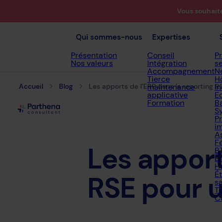
Vous souhait
Qui sommes-nous
Expertises
Présentation
Conseil
P
Nos valeurs
Intégration
s
Accompagnement
N
Tierce
Hô
Accueil
Blog
Les apports de l’ERP dans le reporting 
maintenance
In
applicative
E
Formation
B
S
P
i
A
F
Les
appor
B
E
H
É
RSE
pour
s
T
C