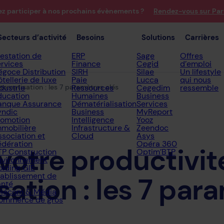
ez participer à nos prochains évènements ?
Rendez-vous sur Par
Secteurs d’activité
Besoins
Solutions
Carrières
restation de
ERP
Sage
Offres
ervices
Finance
Cegid
d’emploi
égoce Distribution
SIRH
Silae
Un lifestyle
tellerie de luxe
Paie
Lucca
qui nous
utomatisation : les 7 paramètres clés
dustrie
Ressources
Cegedim
ressemble
ducation
Humaines
Business
anque Assurance
Dématérialisation
Services
yndic
Business
MyReport
romotion
Intelligence
Yooz
mmobilière
Infrastructure &
Zeendoc
ssociation et
Cloud
Asys
édération
Opéra 360
votre
productivit
TP Construction
Optim’BTP
nvironnement
olding GIE
tablissement de
sation :
les
7
para
anté
élécom & Média
ommerce de gros