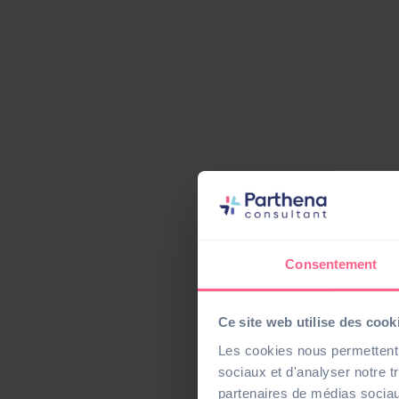
Consentement
Ce site web utilise des cook
Les cookies nous permettent d
sociaux et d'analyser notre t
partenaires de médias sociaux