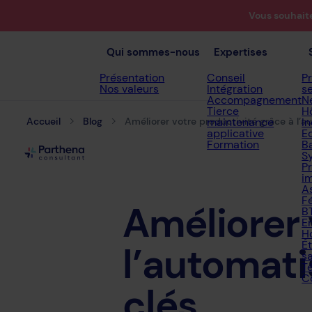
Vous souhait
Qui sommes-nous
Expertises
Présentation
Conseil
P
Nos valeurs
Intégration
s
Accompagnement
N
Tierce
Hô
Accueil
Blog
Améliorer votre productivité grâce à l’a
maintenance
In
applicative
E
Formation
B
S
P
i
A
F
Améliorer
B
E
H
É
l’automati
s
T
C
clés