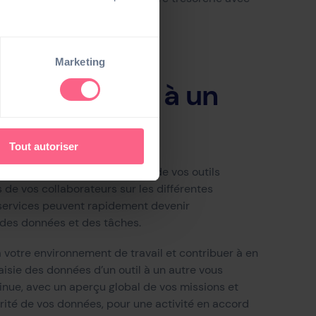
.
Marketing
es d’un outil à un
Tout autoriser
ntreprise, l’interopérabilité de vos outils
 de vos collaborateurs sur les différentes
services peuvent rapidement devenir
 des données et des tâches.
à votre environnement de travail et contribuer à en
aisie des données d’un outil à un autre vous
inue, avec un aperçu global de vos missions et
urité de vos données, pour une activité en accord