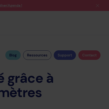
then'Agenda !
Blog
Ressources
Support
Contact
é
grâce
à
mètres